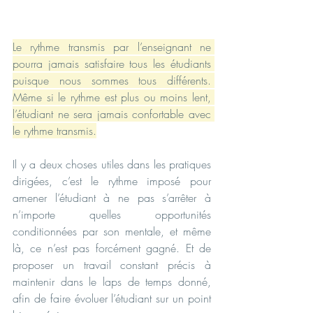
Le rythme transmis par l’enseignant ne 
pourra jamais satisfaire tous les étudiants 
puisque nous sommes tous différents. 
Même si le rythme est plus ou moins lent, 
l’étudiant ne sera jamais confortable avec 
le rythme transmis.
Il y a deux choses utiles dans les pratiques 
dirigées, c’est le rythme imposé pour 
amener l’étudiant à ne pas s’arrêter à 
n’importe quelles opportunités 
conditionnées par son mentale, et même 
là, ce n’est pas forcément gagné. Et de 
proposer un travail constant précis à 
maintenir dans le laps de temps donné, 
afin de faire évoluer l’étudiant sur un point 