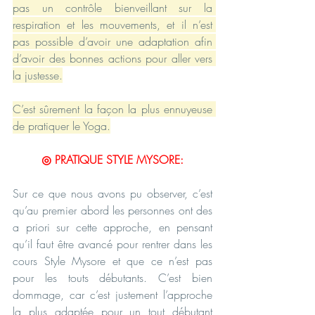
pas un contrôle bienveillant sur la 
respiration et les mouvements, et il n’est 
pas possible d’avoir une adaptation afin 
d’avoir des bonnes actions pour aller vers 
la justesse.
C’est sûrement la façon la plus ennuyeuse 
de pratiquer le Yoga.
◎ PRATIQUE STYLE MYSORE:
Sur ce que nous avons pu observer, c’est 
qu’au premier abord les personnes ont des 
a priori sur cette approche, en pensant 
qu’il faut être avancé pour rentrer dans les 
cours Style Mysore et que ce n’est pas 
pour les touts débutants. C’est bien 
dommage, car c’est justement l’approche 
la plus adaptée pour un tout débutant 