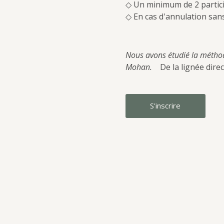
◇ Un minimum de 2 particip
◇ En cas d'annulation sans
Nous avons étudié la métho
Mohan.　
De la lignée dire
S'inscrire