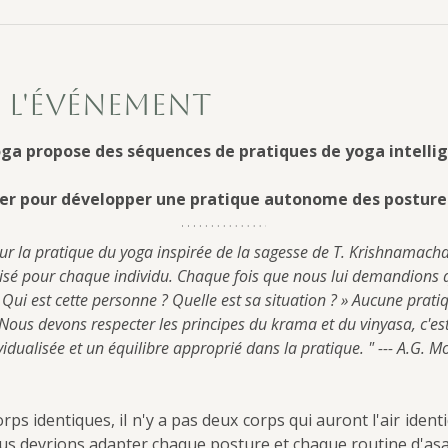
 l'événement
ga propose des séquences de pratiques de yoga intellig
er pour développer une pratique autonome des posture
ur la pratique du yoga inspirée de la sagesse de T. Krishnamacha
isé pour chaque individu. Chaque fois que nous lui demandions qu
Qui est cette personne ? Quelle est sa situation ? » Aucune pratiq
us devons respecter les principes du krama et du vinyasa, c'est
vidualisée et un équilibre approprié dans la pratique. " --- A.G. 
rps identiques, il n'y a pas deux corps qui auront l'air ident
ous devrions adapter chaque posture et chaque routine d'as