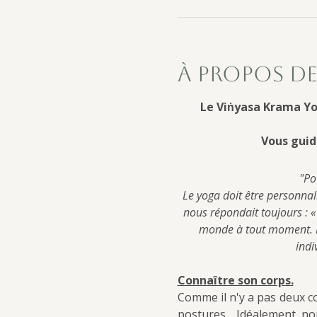
À propos de
Le Viṅyasa Krama Yo
Vous guid
"Po
Le yoga doit être personnal
nous répondait toujours : « 
monde à tout moment. No
indi
Connaître son corps.
Comme il n'y a pas deux co
postures.   Idéalement, n