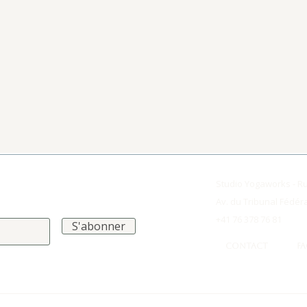
Studio Yogaworks - R
Av. du Tribunal Fédér
+41 76 378 76 81
S'abonner
CONTACT
F