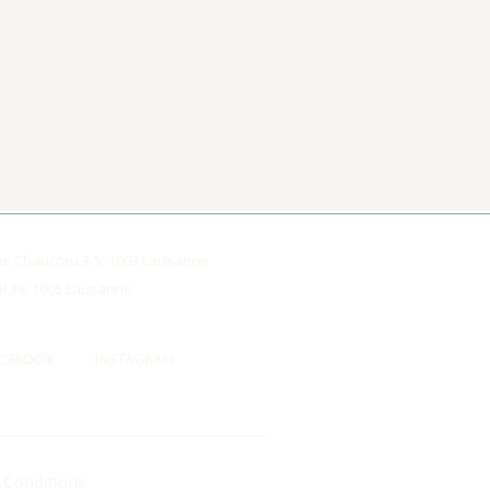
ue Chaucrau 3-5, 1003 Lausanne
al 38, 1005 Lausanne
ACEBOOK
INSTAGRAM
& Conditions