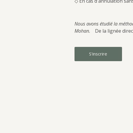
◇ En cas d'annulation sans
Nous avons étudié la métho
Mohan.　
De la lignée dire
S'inscrire