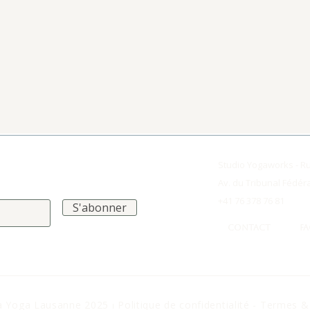
Studio Yogaworks - R
Av. du Tribunal Fédér
+41 76 378 76 81
S'abonner
CONTACT
F
a Yoga Lausanne 2025 ⏐
Politique de confidentialité - Termes 