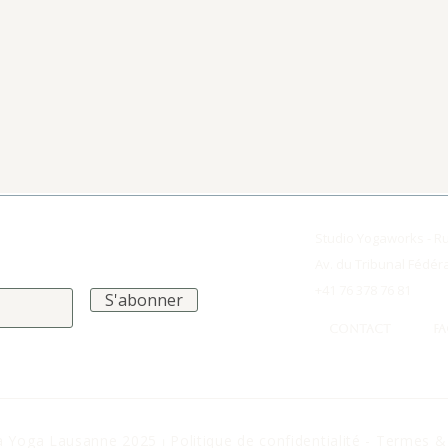
Studio Yogaworks - R
Av. du Tribunal Fédér
+41 76 378 76 81
S'abonner
CONTACT
F
a Yoga Lausanne 2025 ⏐
Politique de confidentialité - Termes 