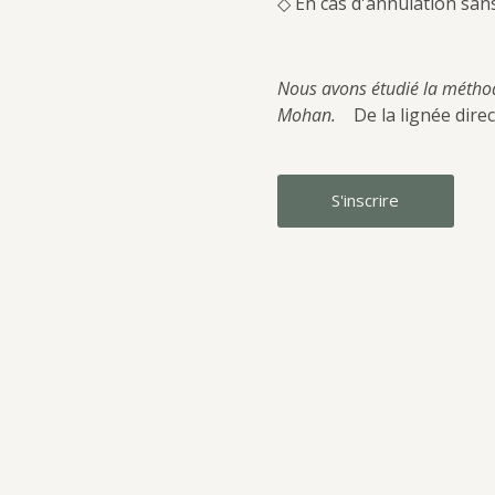
◇ En cas d'annulation sans
Nous avons étudié la métho
Mohan.　
De la lignée dire
S'inscrire