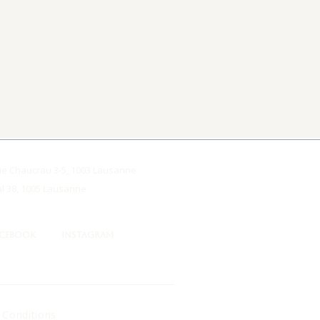
ue Chaucrau 3-5, 1003 Lausanne
al 38, 1005 Lausanne
ACEBOOK
INSTAGRAM
& Conditions