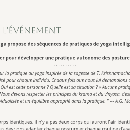
 l'événement
ga propose des séquences de pratiques de yoga intellig
er pour développer une pratique autonome des posture
ur la pratique du yoga inspirée de la sagesse de T. Krishnamacha
isé pour chaque individu. Chaque fois que nous lui demandions qu
Qui est cette personne ? Quelle est sa situation ? » Aucune pratiq
us devons respecter les principes du krama et du vinyasa, c'est
vidualisée et un équilibre approprié dans la pratique. " --- A.G. 
rps identiques, il n'y a pas deux corps qui auront l'air ident
ous devrions adapter chaque posture et chaque routine d'as