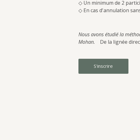
◇ Un minimum de 2 particip
◇ En cas d'annulation sans
Nous avons étudié la métho
Mohan.　
De la lignée dire
S'inscrire