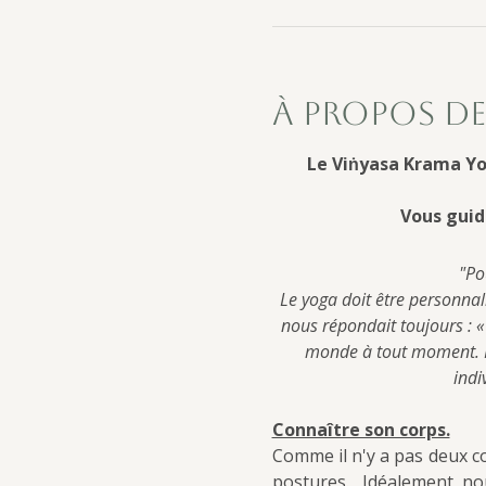
À propos de
Le Viṅyasa Krama Yo
Vous guid
"Po
Le yoga doit être personnal
nous répondait toujours : « 
monde à tout moment. No
indi
Connaître son corps.
Comme il n'y a pas deux co
postures.   Idéalement, n