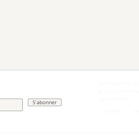
Studio Yogaworks - R
Av. du Tribunal Fédér
+41 76 378 76 81
S'abonner
CONTACT
F