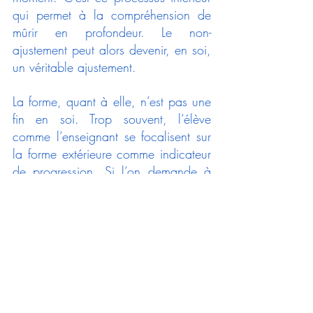
qui permet à la compréhension de 
mûrir en profondeur. Le non-
ajustement peut alors devenir, en soi, 
un véritable ajustement.
La forme, quant à elle, n’est pas une 
fin en soi. Trop souvent, l’élève 
comme l’enseignant se focalisent sur 
la forme extérieure comme indicateur 
de progression. Si l’on demande à 
un élève de décrire ses avancées, il 
évoquera fréquemment sa capacité à 
exécuter certaines postures ou à 
enchaîner des séquences – autrement 
dit, à passer d’un point A à un point 
B. À ce moment-là, il devient 
nécessaire de réorienter la pratique 
vers son véritable but : lever le voile 