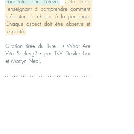
concentre sur l'élève.
Cela aide 
l'enseignant à comprendre comment 
présenter les choses à la personne. 
Chaque aspect doit être observé et 
respecté.
Citation tirée du livre : « What Are 
We Seeking? » par TKV Desikachar 
et Martyn Neal.