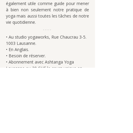
également utile comme guide pour mener 
à bien non seulement notre pratique de 
yoga mais aussi toutes les tâches de notre 
vie quotidienne.
• Au studio yogaworks, Rue Chaucrau 3-5.  
1003 Lausanne.
• En Anglais.
• Besoin de réserver.
• Abonnement avec Ashtanga Yoga 
Lausanne ou 30 CHF le cours unique en 
espèces.
◇ Un minimum de 2 participants est requis 
pour que le cours ait lieu.
◇ En cas d'annulation sans préavis, un 
cours sera comptabilisé.
Nous avons étudié la méthode Vinyasa 
Krama Yoga avec une réelle compréhension 